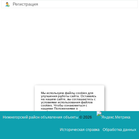
Регистрация
Мы используем файлы cookies для
улучшения работы сайта. Оставаясь
на нашем сайте, вы соглашаетесь с
условиями использования файлов
cookies. Чтобы ознакомиться с
нашими Положениями о
конфиденциальности и об
использовании файлов cookie,
Нижнегорский район объявления объекты
© 2026
нажмите здесь
.
Я согласен
Историческая справка
Обработка данных