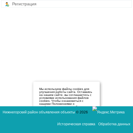
Регистрация
Мы используем файлы cookies для
улучшения работы сайта. Оставаясь
на нашем сайте, вы соглашаетесь с
условиями использования файлов
cookies. Чтобы ознакомиться с
нашими Положениями о
конфиденциальности и об
использовании файлов cookie,
Нижнегорский район объявления объекты
© 2026
нажмите здесь
.
Я согласен
Историческая справка
Обработка данных