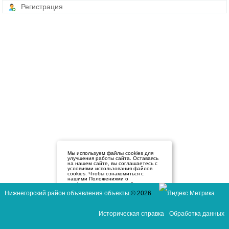
Регистрация
Мы используем файлы cookies для
улучшения работы сайта. Оставаясь
на нашем сайте, вы соглашаетесь с
условиями использования файлов
cookies. Чтобы ознакомиться с
нашими Положениями о
конфиденциальности и об
использовании файлов cookie,
Нижнегорский район объявления объекты
© 2026
нажмите здесь
.
Я согласен
Историческая справка
Обработка данных