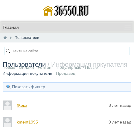
Пользователи
Пользователи
/ Информация покупателя
Новые
Онлайн
Рейтинг
Популярные
Новые
Информация покупателя
Продавец
Показать фильтр
Жека
8 лет назад
kment1995
9 лет назад