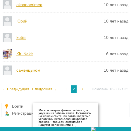
oksanacrimea
10 лет назад
Юрий
10 лет назад
ketiiiii
10 лет назад
Kit_Nekit
6 лет назад
саженцыком
10 лет назад
← Предыдущая
Следующая →
1
2
3
Показаны 16-30 из 35
Войти
Мы используем файлы cookies для
Регистрация
улучшения работы сайта. Оставаясь
на нашем сайте, вы соглашаетесь с
условиями использования файлов
cookies. Чтобы ознакомиться с
нашими Положениями о
конфиденциальности и об
использовании файлов cookie,