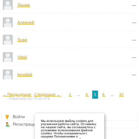
Ление
—
Алексей
—
Svap
—
Vitali
—
boxidali
—
← Предыдущая
Следующая →
1
...
4
5
6
...
32
Показаны 61-75 из 478
Войти
Мы используем файлы cookies для
Регистрация
улучшения работы сайта. Оставаясь
на нашем сайте, вы соглашаетесь с
условиями использования файлов
cookies. Чтобы ознакомиться с
нашими Положениями о