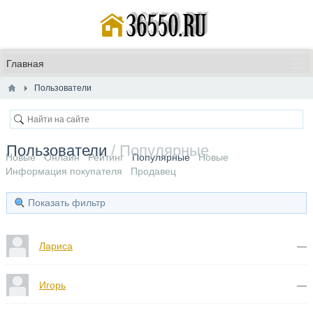
Пользователи
Пользователи
/ Популярные
Новые
Онлайн
Рейтинг
Популярные
Новые
Информация покупателя
Продавец
Показать фильтр
Лариса
—
Игорь
—