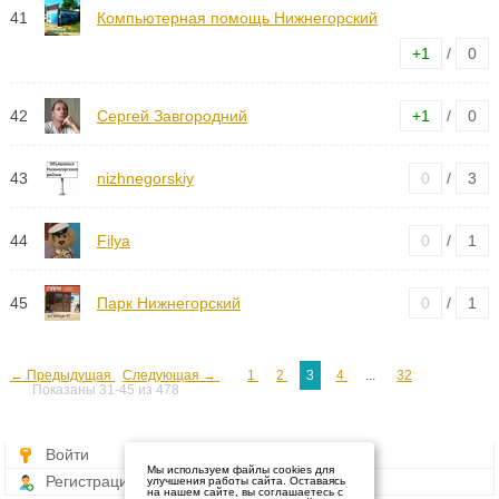
41
Компьютерная помощь Нижнегорский
+1
/
0
42
Сергей Завгородний
+1
/
0
43
nizhnegorskiy
0
/
3
44
Filya
0
/
1
45
Парк Нижнегорский
0
/
1
← Предыдущая
Следующая →
1
2
3
4
...
32
Показаны 31-45 из 478
Войти
Мы используем файлы cookies для
Регистрация
улучшения работы сайта. Оставаясь
на нашем сайте, вы соглашаетесь с