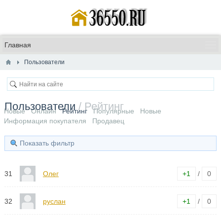
Пользователи
Пользователи
/ Рейтинг
Новые
Онлайн
Рейтинг
Популярные
Новые
Информация покупателя
Продавец
Показать фильтр
31
Олег
+1
/
0
32
руслан
+1
/
0