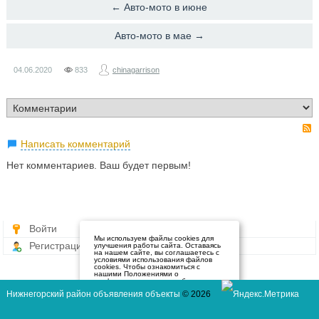
← Авто-мото в июне
Авто-мото в мае →
04.06.2020
833
chinagarrison
Написать комментарий
Нет комментариев. Ваш будет первым!
Войти
Мы используем файлы cookies для
Регистрация
улучшения работы сайта. Оставаясь
на нашем сайте, вы соглашаетесь с
условиями использования файлов
cookies. Чтобы ознакомиться с
нашими Положениями о
конфиденциальности и об
использовании файлов cookie,
Нижнегорский район объявления объекты
© 2026
нажмите здесь
.
Я согласен