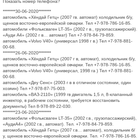
Показать номер телефона?
********30-06-2020********
автомобиль «Хёндай Гетц» (2007 гв. автомат) холодильник б/у,
щенков восточно-европейской овчарки. Тел +7-978-786-16-85.
автомобили «Фольксваген LT-35» (2002 г в., грузопассажирский).
«Ауди А4» (2002 г в… автомат) Тел +7-978-84-79-859.
автомобиль «Volvo V40» (универсал 1998 г в.) Тел +7-978-881-
00-68.
********26-06-2020********
автомобиль «Хёндай Гетц» (2007 г в, автомат), холодильник б/у,
щенков восточно-европейской овчарки. Тел +7-978-786-16-85.
автомобиль «Volvo V40» (универсал, 1998 га ) Тел +7-978-881-
00-68.
автомобиль «Деу Сенс» (2003 г в в отличном состоянии, один
хозяин) Тел +7-978-87-75-003.
автомобиль «ВАЗ-2110» (1999 гв двигатель 1,5 л, 8-клапанный
инжектор, в рабочем состоянии, требуется восстановить
документы) Тел 8-978-89-22-030.
********23-06-2020********
автомобили «Фольксваген LT-35» (2002 г.в., грузопассажирский),
«АудиА4» (2002 г.в., автомат). Тел. +7-978-84-79-859.
автомобиль «Хёндай Гетц» (2007 г.в… автомат), холодильник б/
у, щенков восточно-европейской овчарки. Тел. +7-978-786-16-85.