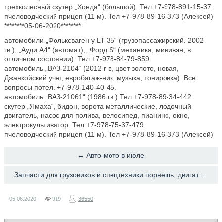
трехколесный скутер „Хонда“ (большой). Тел +7-978-891-15-37.
пчеловодческий прицеп (11 м). Тел +7-978-89-16-373 (Алексей)
********05-06-2020********
автомобили „Фольксваген у LT-35“ (грузопассажирский. 2002
гв.), „Ауди А4“ (автомат), „Форд S“ (механика, минивэн, в
отличном состоянии). Тел +7-978-84-79-859.
автомобиль „ВАЗ-2104“ (2012 г в, цвет золото, новая,
Джанкойский учет, евробагаж-ник, музыка, тонировка). Все
вопросы потел. +7-978-140-40-45.
автомобиль „ВАЗ-21061“ (1986 гв.) Тел +7-978-89-34-442.
скутер „Ямаха“, бидон, ворота металлические, лодочный
двигатель, насос для полива, велосипед, пианино, окно,
электрокультиватор. Тел +7-978-75-37-479.
пчеловодческий прицеп (11 м). Тел +7-978-89-16-373 (Алексей)
← Авто-мото в июле
Запчасти для грузовиков и спецтехники порнешь, двигатель, шайка, вал, Howo faw dongfeng shaanxi wei →
05.06.2020
919
36550