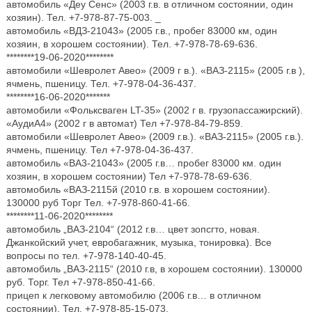
автомобиль «Деу Сенс» (2003 г.в. в отличном состоянии, один
хозяин). Тел. +7-978-87-75-003. _
автомобиль «ВДЗ-21043» (2005 г.в., пробег 83000 км, один
хозяин, в хорошем состоянии). Тел. +7-978-78-69-636.
********19-06-2020********
автомобили «Шевролет Авео» (2009 г в.). «ВАЗ-2115» (2005 г.в ),
ячмень, пшеницу. Тел. +7-978-04-36-437.
********16-06-2020*******
автомобили «Фольксваген LT-35» (2002 г в. грузопассажирский).
«АудиА4» (2002 г в автомат) Тел +7-978-84-79-859.
автомобили «Шевролет Авео» (2009 г.в.). «ВАЗ-2115» (2005 г.в.).
ячмень, пшеницу. Тел +7-978-04-36-437.
автомобиль «BA3-21043» (2005 г.в… пробег 83000 км. один
хозяин, в хорошем состоянии) Тел +7-978-78-69-636.
автомобиль «ВАЗ-2115й (2010 г.в. в хорошем состоянии).
130000 руб Торг Тел. +7-978-860-41-66.
********11-06-2020********
автомобиль „ВАЗ-2104“ (2012 г.в… цвет зопсгто, новая.
Джанкойский учет, евробагажник, музыка, тонировка). Все
вопросы по тел. +7-978-140-40-45.
автомобиль „ВАЗ-2115“ (2010 г.в, в хорошем состоянии). 130000
руб. Торг. Тел +7-978-850-41-66.
прицеп к легковому автомобилю (2006 г.в… в отличном
состоянии). Тел. +7-978-85-15-073.