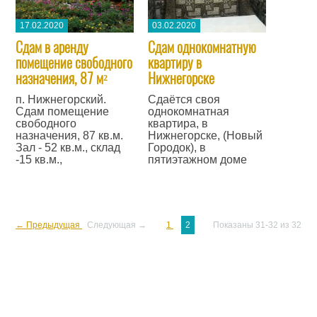
17.02.2020
03.02.2020
Сдам в аренду
Сдам однокомнатную
помещение свободного
квартиру в
назначения, 87 м²
Нижнегорске
п. Нижнегорский.
Сдаётся своя
Сдам помещение
однокомнатная
свободного
квартира, в
назначения, 87 кв.м.
Нижнегорске, (Новый
Зал - 52 кв.м., склад
Городок), в
-15 кв.м.,
пятиэтажном доме
← Предыдущая
Следующая →
1
2
Показаны 31-32 из 32