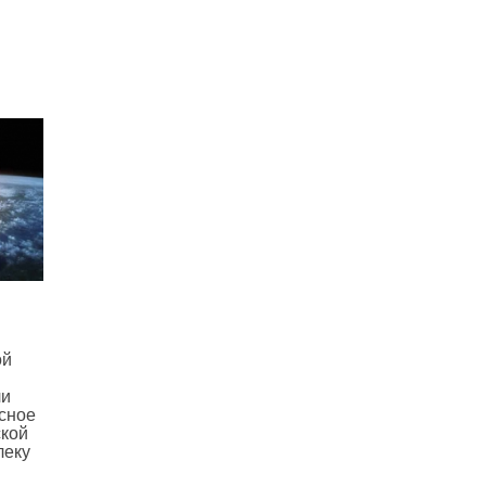
ой
ли
сное
ской
леку