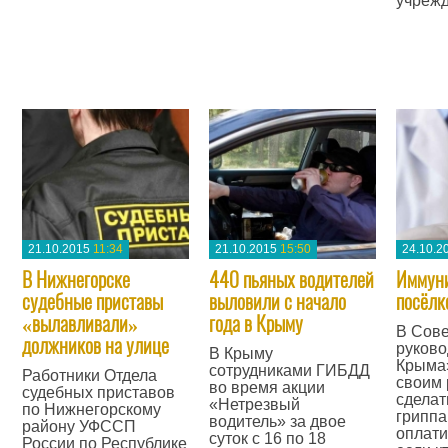
учреж
—
—
21.10.2015
11:34
21.10.2015
15:50
24.10.2
В Нижнегорске
440 пьяных водителей
Иммуни
судебные приставы
выловили с начало
посёлк
«вылавливали»
года в Крыму
В Сове
должников на улице
руково
В Крыму
Крыма
сотрудниками ГИБДД
Работники Отдела
своим 
во время акции
судебных приставов
сделат
«Нетрезвый
по Нижнегорскому
гриппа
водитель» за двое
району УФССП
оплати
суток с 16 по 18
России по Республике