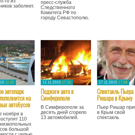
о-то из
пресс-служба
—
ников заболеет.
Следственного
Комитета РФ по
городу Севастополю.
—
015
11:25
12.11.2015
17:16
17.11.2015
17:08
ре автопарк
Поджоги авто в
Спектакль Пьера
пополнится на
Симферополе
Ришара в Крыму
вых автобусов
В Симферополе за
Пьер Ришар при
десять дней сгорело
в Крым свой
е ноября в
13 автомобилей.
спектакль
оступят 110
низкопольных
—
—
сов большой
мости с целью