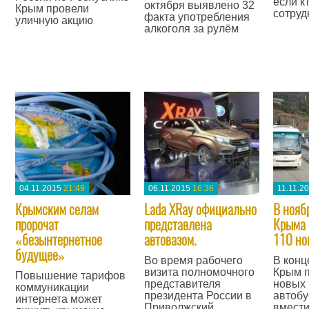
если кт
октября выявлено 32
Крым провели
сотруд
факта употребления
уличную акцию
алкоголя за рулём
—
—
—
04.11.2015
21:49
06.11.2015
16:36
11.11.2
Крымским селам
Lada XRay официально
В нояб
пророчат
представлена
Крыма 
«безынтернетное
автовазом.
110 но
будущее»
Во время рабочего
В конц
визита полномочного
Крым п
Повышение тарифов
представителя
новых 
коммуникации
президента России в
автобу
интернета может
Приволжский
вмести