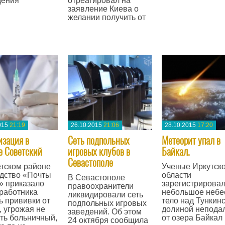
дения
отреагировал на
заявление Киева о
желании получить от
—
015
21:19
26.10.2015
21:06
28.10.2015
17:20
зация в
Сеть подпольных
Метеорит упал в
е Советский
игровых клубов в
Байкал.
Севастополе
тском районе
Ученые Иркутск
дство «Почты
области
В Севастополе
» приказало
зарегистрирова
правоохранители
работника
небольшое небе
ликвидировали сеть
ь прививки от
тело над Тункин
подпольных игровых
, угрожая не
долиной непода
заведений. Об этом
ть больничный,
от озера Байкал
24 октября сообщила