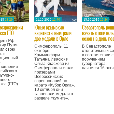
015
18:29
11.10.2015
12:40
15.10.2015
12:24
 возрождении
Юные крымские
Севастополь реш
кса ГТО
каратисты выиграли
начать отопител
две медали в Орле
сезон на день по
дент Рф
мир Путин
Симферополь, 11
В Севастополе
ил свою
октября.
отопительный се
ь в
Крыминформ.
в соответствии с
ационный
Татьяна Ивасюк и
поручением
о
Ольга Кваскова из
губернатора,
ановлении
Симферополя стали
начнется 16 октя
сийского
призерами
—
ьтурно-
Всероссийских
вного
соревнований по
кса (ГТО).
каратэ «Кубок Орла».
10 октября они
завоевали медали в
разделе «кумитэ».
—