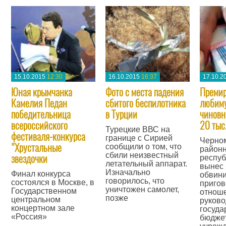
15.10.2015
12:30
16.10.2015
16:37
17.10.2
Юная крымчанка
Фото с места падения
Премир
Камелия Педан
сбитого беспилотника
любиму
победительница
в Турции
чиновн
всероссийского
20 тыс
Турецкие ВВС на
фестиваля-конкурса
границе с Сирией
Черно
"Хрустальные
сообщили о том, что
районн
сбили неизвестный
звездочки
респуб
летательный аппарат.
вынес
Изначально
Финал конкурса
обвин
говорилось, что
состоялся в Москве, в
пригов
уничтожен самолет,
Государственном
отнош
позже
центральном
руково
концертном зале
госуда
—
«Россия»
бюдже