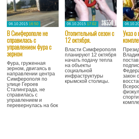
06.10.2015
16:50
06.10.2015
17:02
06.10.2
В Симферополе не
Отопительный сезон с
Указ о
справилась с
12 октября.
компле
управлением фура с
Власти Симферополя
Прези
зерном
планируют 12 октября
Влади
начать подачу тепла
постав
Фура, груженная
на объекты
подпис
зерном, двигаясь в
социальной
Федер
направлении центра
инфраструктуры
закон 
Симферополя по
крымской столицы.
восст
улице Героев
Всерос
Сталинграда, не
—
физкул
справилась с
спорти
управлением и
компле
перевернулась на бок
—
—