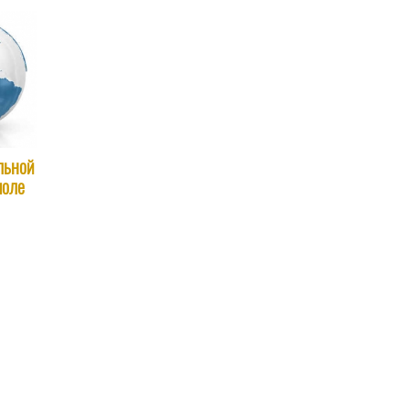
льной
поле
й