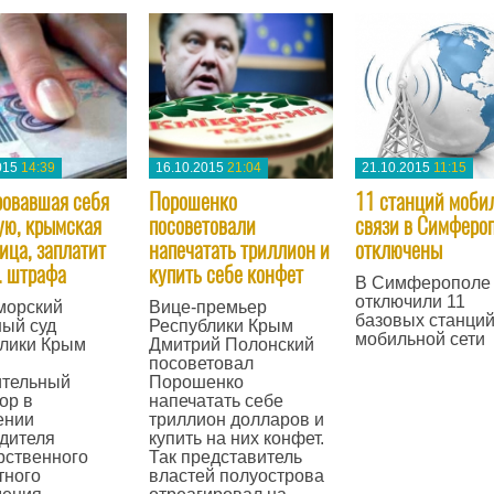
015
14:39
16.10.2015
21:04
21.10.2015
11:15
овавшая себя
Порошенко
11 станций моби
ю, крымская
посоветовали
связи в Симферо
ица, заплатит
напечатать триллион и
отключены
. штрафа
купить себе конфет
В Симферополе
отключили 11
морский
Вице-премьер
базовых станци
ый суд
Республики Крым
мобильной сети
лики Крым
Дмитрий Полонский
посоветовал
—
ительный
Порошенко
ор в
напечатать себе
ении
триллион долларов и
дителя
купить на них конфет.
рственного
Так представитель
тного
властей полуострова