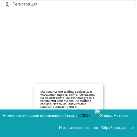
Регистрация
Мы используем файлы cookies для
улучшения работы сайта. Оставаясь
на нашем сайте, вы соглашаетесь с
условиями использования файлов
cookies. Чтобы ознакомиться с
нашими Положениями о
конфиденциальности и об
использовании файлов cookie,
Нижнегорский район объявления объекты
© 2026
нажмите здесь
.
Я согласен
Историческая справка
Обработка данных