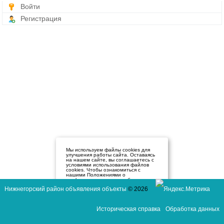
Войти
Регистрация
Мы используем файлы cookies для
улучшения работы сайта. Оставаясь
на нашем сайте, вы соглашаетесь с
условиями использования файлов
cookies. Чтобы ознакомиться с
нашими Положениями о
конфиденциальности и об
использовании файлов cookie,
Нижнегорский район объявления объекты
© 2026
нажмите здесь
.
Я согласен
Историческая справка
Обработка данных