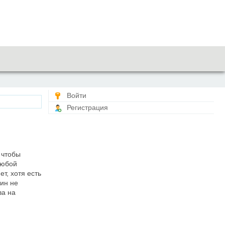
Войти
Регистрация
 чтобы
любой
т, хотя есть
нин не
ва на