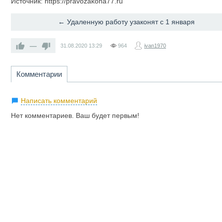
Источник: https://pravozakona77.ru
← Удаленную работу узаконят с 1 января
—
31.08.2020
13:29
964
ivan1970
Комментарии
Написать комментарий
Нет комментариев. Ваш будет первым!