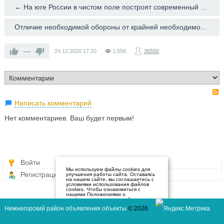
← На юге России в чистом поле построят современный курорт
Отличие необходимой обороны от крайней необходимости →
—
24.12.2020
17:20
1.05K
36550
Написать комментарий
Нет комментариев. Ваш будет первым!
Войти
Мы используем файлы cookies для
Регистрация
улучшения работы сайта. Оставаясь
на нашем сайте, вы соглашаетесь с
условиями использования файлов
cookies. Чтобы ознакомиться с
нашими Положениями о
конфиденциальности и об
использовании файлов cookie,
Нижнегорский район объявления объекты
© 2026
нажмите здесь
.
Я согласен