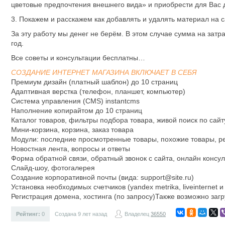
цветовые предпочтения внешнего вида» и приобрести для Вас 
3. Покажем и расскажем как добавлять и удалять материал на с
За эту работу мы денег не берём. В этом случае сумма на затрат
год.
Все советы и консультации бесплатны…
СОЗДАНИЕ ИНТЕРНЕТ МАГАЗИНА ВКЛЮЧАЕТ В СЕБЯ
Премиум дизайн (платный шаблон) до 10 страниц
Адаптивная верстка (телефон, планшет, компьютер)
Система управления (CMS) instantcms
Наполнение копирайтом до 10 страниц
Каталог товаров, фильтры подбора товара, живой поиск по сайт
Мини-корзина, корзина, заказ товара
Модули: последние просмотренные товары, похожие товары, 
Новостная лента, вопросы и ответы
Форма обратной связи, обратный звонок с сайта, онлайн консул
Слайд-шоу, фотогалерея
Создание корпоративной почты (вида: support@site.ru)
Установка необходимых счетчиков (yandex metrika, liveinternet и
Регистрация домена, хостинга (по запросу)Также возможно загр
Рейтинг:
0
Создана 9 лет назад
Владелец
36550