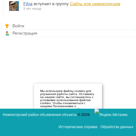
Filya
вступает в группу
Сайты для нижнегорсцев
9 лет назад
Войти
Регистрация
Мы используем файлы cookies для
улучшения работы сайта. Оставаясь
на нашем сайте, вы соглашаетесь с
условиями использования файлов
cookies. Чтобы ознакомиться с
нашими Положениями о
конфиденциальности и об
использовании файлов cookie,
Нижнегорский район объявления объекты
© 2026
нажмите здесь
.
Я согласен
Историческая справка
Обработка данных