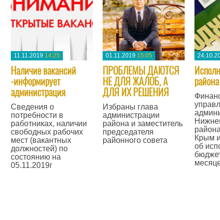
11.11.2019
14:25
01.11.2019
15:05
24.10.2
Наличие вакансий
ПРОБЛЕМЫ ДАЮТСЯ
Исполн
-информирует
НЕ ДЛЯ ЖАЛОБ, А
района
администрация
ДЛЯ ИХ РЕШЕНИЯ
​Финан
управ
Сведения о
Избраны глава
админ
потребности в
администрации
Нижне
работниках, наличии
района и заместитель
района
свободных рабочих
председателя
Крым 
мест (вакантных
районного совета
об исп
должностей) по
—
бюджет
состоянию на
месяце
05.11.2019г
—
—