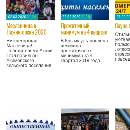
02.03.2020
21:24
22.02.2020
11:10
01.02.2
Масленница в
Прожиточный
Сауна 
Нижнегорске 2020
минимум на 4 квартал
Стильн
уютная
Нижнегорская
В Крыму установлена
пользо
Масленица!
величина
, отдох
Победителями Акции
прожиточного
стресс
стал павильон
минимума за 4
повсед
Акимовского
квартал 2019 года
сельского поселения
—
—
—