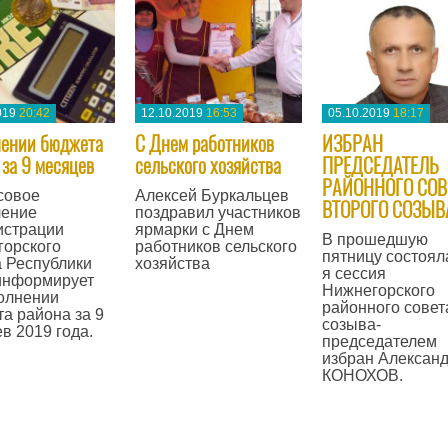
019
20:42
12.10.2019
16:53
05.10.2019
18:17
ении бюджета
C Днем работников
ИЗБРАН
 за 9 месяцев
сельского хозяйства
ПРЕДСЕДАТЕЛЬ
РАЙОННОГО СОВ
совое
Алексей Буркальцев
ВТОРОГО СОЗЫВ
ление
поздравил участников
истрации
ярмарки с Днем
В прошедшую
горского
работников сельского
пятницу состоял
 Республики
хозяйства
я сессия
информирует
Нижнегорского
—
олнении
районного совета
а района за 9
созыва-
в 2019 года.
председателем
избран Алексан
КОНОХОВ.
—