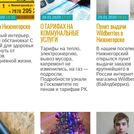
020
19:39
28.01.2020
17:17
25.01.2020
09:21
в Нижнегорске
​О ТАРИФАХ НА
Пункт выдачи
КОММУНАЛЬНЫЕ
Wildberries в
ый интерьер,
УСЛУГИ
Нижнегорске
 обстановка! С
й для здоровья
Тарифы на тепло,
В нашем поселк
нуть от
электроэнергию,
Нижнегорский
ов
вывоз мусора,
открылся пункт
невной жизни.
капремонт не
выдачи заказов
изменились, на газ —
крупнейшего в
подросли.
России интернет
Подробности узнали
магазина Wildber
в Госкомитете по
(Вайлдберриз).
пенам и тарифам РК.
—
—