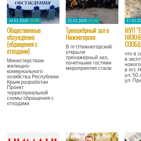
24.01.2020
10:09
21.01.2020
14:34
17.01.2
Общественные
Тренажёрный зал в
МУП "
обсуждения
Нижнегорске
НИЖНЕ
(обращения с
СООБЩ
В пгт.Нижнегорский
отходами)
открыли
что в 
тренажерный зал,
в эксп
Министерством
почетными гостями
нового
жилищно-
мероприятия стали
в пгт.
коммунального
ул. 50
хозяйства Республики
—
ул. Пр
Крым разработан
Проект
—
территориальной
схемы обращения с
отходами
—