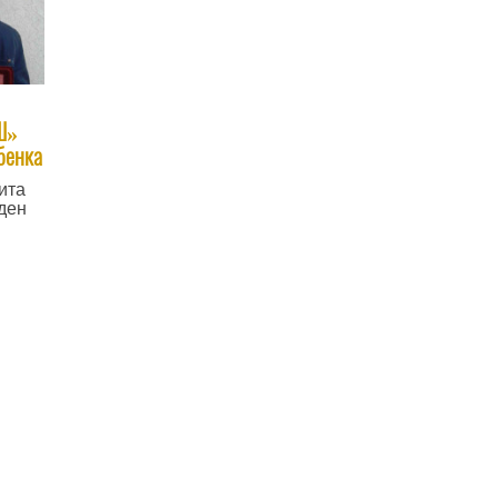
Ш»
бенка
ита
ден