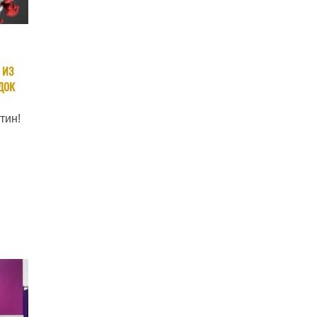
 из
док
тин!