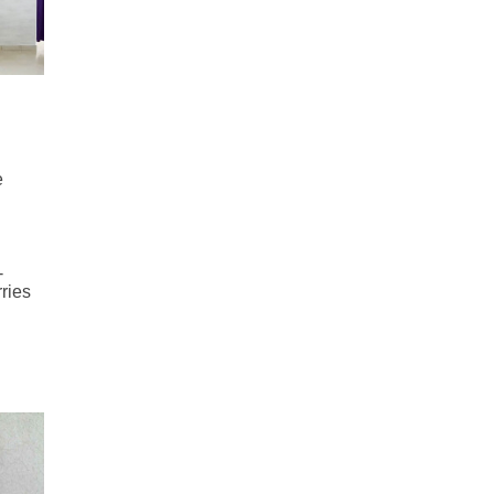
е
-
ries