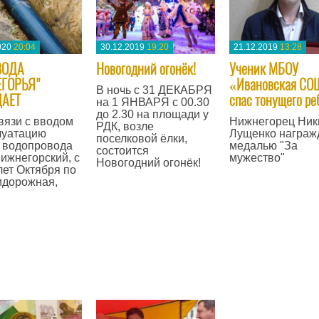
020
20:04
30.12.2019
19:20
21.12.2019
13:28
ВОДА
Новогодний огонёк!
Ученик МБОУ
ГОРЬЯ"
«Ивановская СО
​В ночь с 31 ДЕКАБРЯ
АЕТ
спас тонущего ре
на 1 ЯНВАРЯ с 00.30
до 2.30 на площади у
связи с вводом
Нижнегорец Ник
РДК, возле
луатацию
Лущенко награж
поселковой ёлки,
 водопровода
медалью "За
состоится
 Нижнегорский, с
мужество"
Новогодний огонёк!
 лет Октября по
—
идорожная,
—