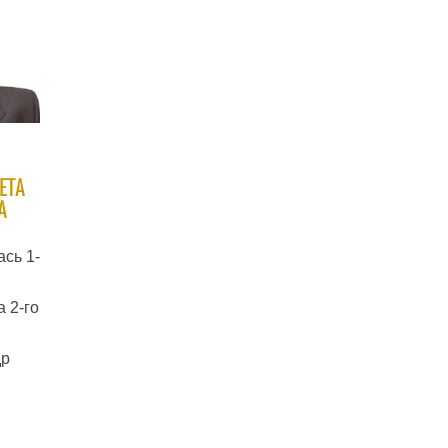
ЕТА
А
ась 1-
 2-го
др