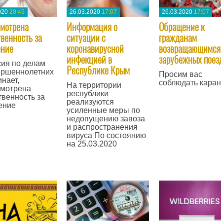
020
20:49
26.03.2020
17:07
26.03.2020
17:07
мотрена
Информация о
Обращение к
твенность за
ситуации с
гражданам
ение
коронавирусной
возвращающимся
инфекцией в
зарубежных поез
ия по делам
Республике Крым
ершеннолетних
Просим вас
нает,
соблюдать каран
На территории
смотрена
республики
—
твенность за
реализуются
ение
усиленные меры по
недопущению завоза
и распространения
вируса По состоянию
на 25.03.2020
—