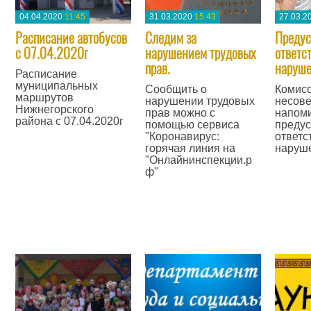
04.04.2020
11:45
31.03.2020
15:43
27.03.2
Расписание автобусов
Следим за
Предус
с 07.04.2020г
нарушением трудовых
ответс
прав.
наруш
Расписание
муниципальных
Сообщить о
Комисс
маршрутов
нарушении трудовых
несов
Нижнегорского
прав можно с
напоми
района с 07.04.2020г
помощью сервиса
преду
"Коронавирус:
ответс
—
горячая линия на
наруш
"Онлайнинспекции.р
—
ф"
—