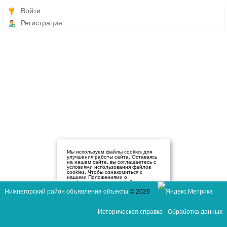
Войти
Регистрация
Мы используем файлы cookies для
улучшения работы сайта. Оставаясь
на нашем сайте, вы соглашаетесь с
условиями использования файлов
cookies. Чтобы ознакомиться с
нашими Положениями о
конфиденциальности и об
использовании файлов cookie,
Нижнегорский район объявления объекты
© 2026
нажмите здесь
.
Я согласен
Историческая справка
Обработка данных