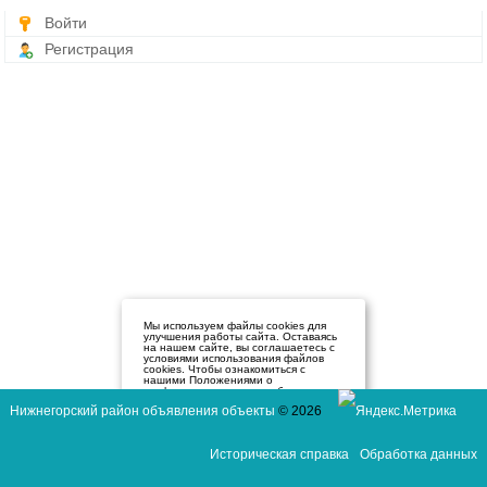
Войти
Регистрация
Мы используем файлы cookies для
улучшения работы сайта. Оставаясь
на нашем сайте, вы соглашаетесь с
условиями использования файлов
cookies. Чтобы ознакомиться с
нашими Положениями о
конфиденциальности и об
использовании файлов cookie,
Нижнегорский район объявления объекты
© 2026
нажмите здесь
.
Я согласен
Историческая справка
Обработка данных