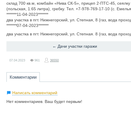
склад 700 кв.м, комбайн «Нива СК-5», прицеп 2-ПТС-45, сеялку 
(польская, 1.65 литра), гребку. Тел. +7-978-769-17-10 (с. Емель
*******11-04-2023*******
два участка в пгт. Нижнегорский, ул. Степная, 8 (газ, вода прохо
*******07-04-2023*******
два участка в пгт. Нижнегорский, ул. Степная. 8 (газ, вода прохо
← Дачи участки гаражи
07.04.2023
961
36550
Комментарии
Написать комментарий
Нет комментариев. Ваш будет первым!