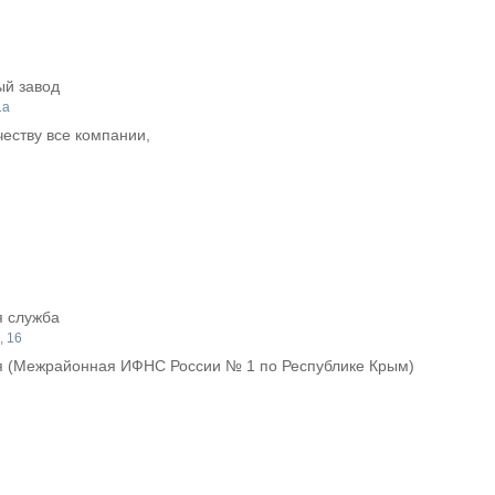
ый завод
1а
еству все компании,
я служба
, 16
я (Межрайонная ИФНС России № 1 по Республике Крым)