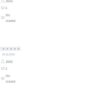
36550
0
Нет
отзывов
24.10.2015
36550
0
Нет
отзывов