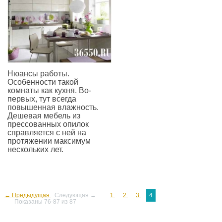
Нюансы работы.
Особенности такой
комнаты как кухня. Во-
первых, тут всегда
повышенная влажность.
Дешевая мебель из
прессованных опилок
справляется с ней на
протяжении максимум
нескольких лет.
—
← Предыдущая
Следующая →
1
2
3
4
Показаны 76-87 из 87