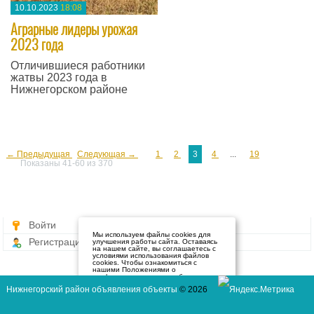
10.10.2023
18:08
Аграрные лидеры урожая
2023 года
Отличившиеся работники
жатвы 2023 года в
Нижнегорском районе
—
← Предыдущая
Следующая →
1
2
3
4
...
19
Показаны 41-60 из 370
Войти
Мы используем файлы cookies для
Регистрация
улучшения работы сайта. Оставаясь
на нашем сайте, вы соглашаетесь с
условиями использования файлов
cookies. Чтобы ознакомиться с
нашими Положениями о
конфиденциальности и об
использовании файлов cookie,
Нижнегорский район объявления объекты
© 2026
нажмите здесь
.
Я согласен