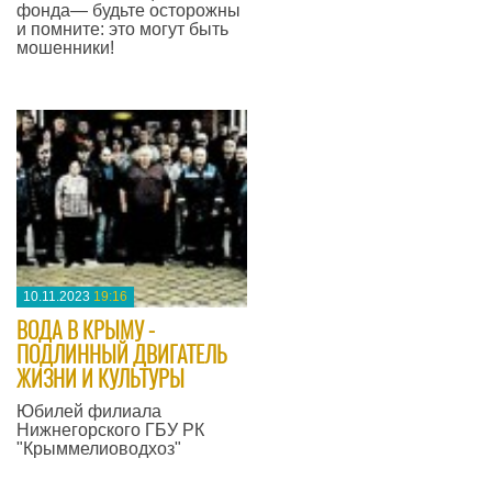
фонда— будьте осторожны
и помните: это могут быть
мошенники!
—
10.11.2023
19:16
​ВОДА В КРЫМУ -
ПОДЛИННЫЙ ДВИГАТЕЛЬ
ЖИЗНИ И КУЛЬТУРЫ
Юбилей филиала
Нижнегорского ГБУ РК
"Крыммелиоводхоз"
—