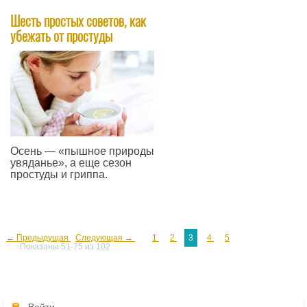
Шесть простых советов, как
убежать от простуды
Осень — «пышное природы
увяданье», а еще сезон
простуды и гриппа.
—
← Предыдущая
Следующая →
1
2
3
4
5
Показаны 51-75 из 102
Войти